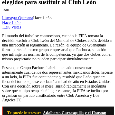
elegidos para sustituir al Club León
Lismayra Quintana
Hace 1 año
Hace 1 año
1,2K Vistas
El mundo del futbol se conmociono, cuando la FIFA tomara la
decisión excluir a Club León del Mundial de Clubes 2025, debido a
una infracción al reglamento. La razón: el equipo de Guanajuato
forma parte del mismo grupo empresarial que Pachuca, situación
que infringe las normas de la competencia, ya que dos clubes con el
mismo propietario no pueden participar simultáneamente.
Pese a que Grupo Pachuca habría intentado consensuar
internamente cuál de los dos representantes mexicanos debía hacerse
a un lado, la FIFA fue contundente y resolvió que León quedara
fuera del torneo que se celebrará a mitad de año en Estados Unidos.
Con esta decisión sobre la mesa, surgió rápidamente la incógnita
sobre qué equipo ocupará el lugar vacante, la FIFA se inclina por
organizar un partido clasificatorio entre Club América y Los
Ángeles FC.
Te puede interesar:
Adalberto Carrasquilla y el Houston