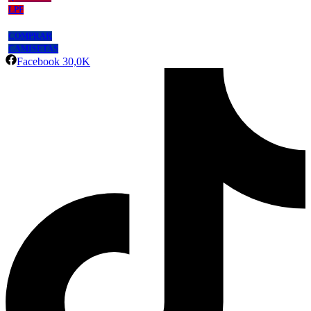
LPF
COMPRAR
CAMISETAS
Facebook
30,0K