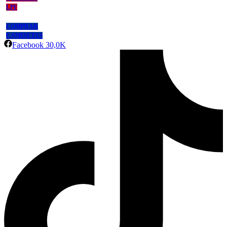
LPF
COMPRAR
CAMISETAS
Facebook
30,0K