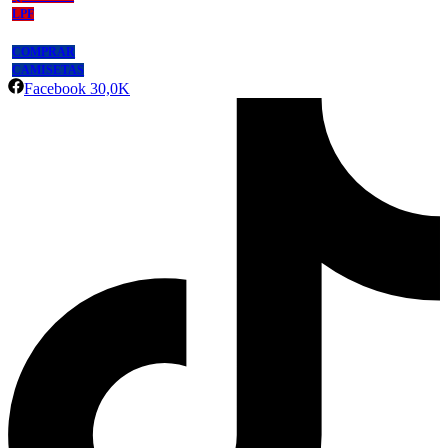
LPF
COMPRAR
CAMISETAS
Facebook
30,0K