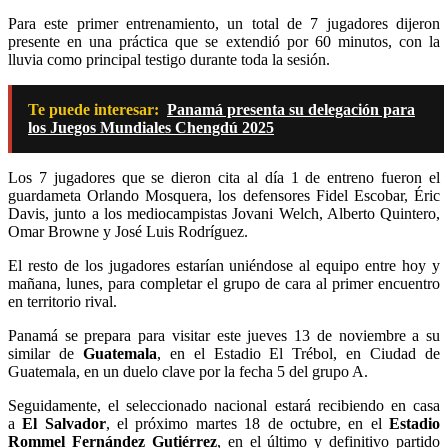
Para este primer entrenamiento, un total de 7 jugadores dijeron
presente en una práctica que se extendió por 60 minutos, con la
lluvia como principal testigo durante toda la sesión.
Te puede interesar:
Panamá presenta su delegación para
los Juegos Mundiales Chengdú 2025
Los 7 jugadores que se dieron cita al día 1 de entreno fueron el
guardameta Orlando Mosquera, los defensores Fidel Escobar, Éric
Davis, junto a los mediocampistas Jovani Welch, Alberto Quintero,
Omar Browne y José Luis Rodríguez.
El resto de los jugadores estarían uniéndose al equipo entre hoy y
mañana, lunes, para completar el grupo de cara al primer encuentro
en territorio rival.
Panamá se prepara para visitar este jueves 13 de noviembre a su
similar de
Guatemala
, en el Estadio El Trébol, en Ciudad de
Guatemala, en un duelo clave por la fecha 5 del grupo A.
Seguidamente, el seleccionado nacional estará recibiendo en casa
a
El Salvador
, el próximo martes 18 de octubre, en el
Estadio
Rommel Fernández Gutiérrez
, en el último y definitivo partido