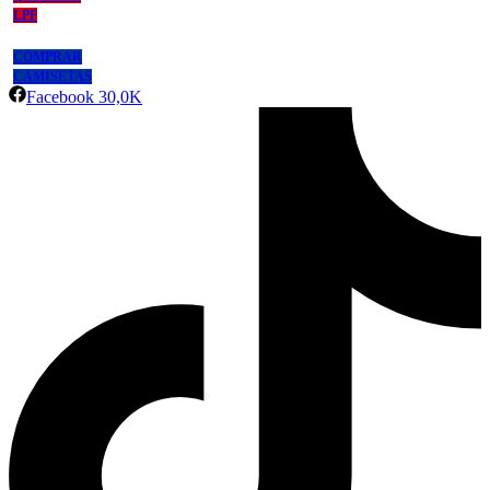
LPF
COMPRAR
CAMISETAS
Facebook
30,0K