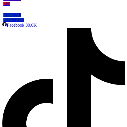
LPF
COMPRAR
CAMISETAS
Facebook
30,0K