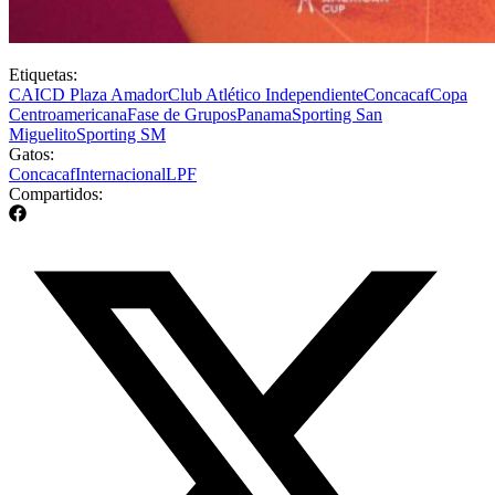
Etiquetas:
CAI
CD Plaza Amador
Club Atlético Independiente
Concacaf
Copa
Centroamericana
Fase de Grupos
Panama
Sporting San
Miguelito
Sporting SM
Gatos:
Concacaf
Internacional
LPF
Compartidos: