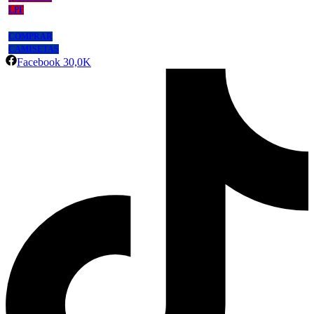
LPF
COMPRAR
CAMISETAS
Facebook
30,0K