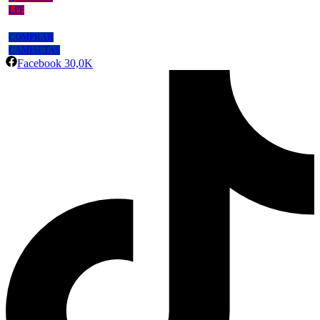
LPF
COMPRAR
CAMISETAS
Facebook
30,0K