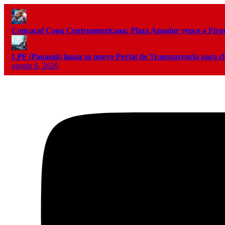
Concacaf Copa Centroamericana: Plaza Amador vence a Firpo 
LPF (Panamá) lanza su nuevo Portal de Transparencia para c
agosto 6, 2026