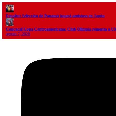
Fepafut: Selección de Panamá jugará amistoso en Japón
Concacaf Copa Centroamericana: Club Olimpia remonta a
agosto 7, 2026