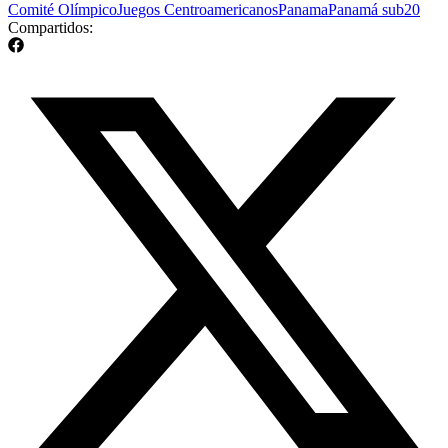
Comité Olímpico
Juegos Centroamericanos
Panama
Panamá sub20
Compartidos: