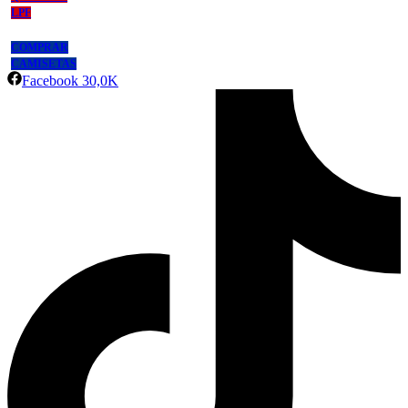
LPF
COMPRAR
CAMISETAS
Facebook
30,0K