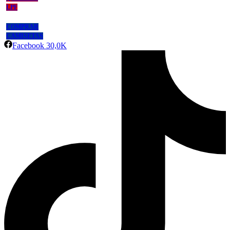
LPF
COMPRAR
CAMISETAS
Facebook
30,0K