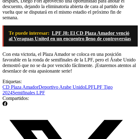
después, Diego Fori aprovechó una oportunidad para anotar el
descuento, dejando la eliminatoria abierta de cara al partido de
vuelta que se disputará en el mismo estadio el próximo fin de
semana.
Te puede interesar:
LPF J8: El CD Plaza Amador venció
al Veraguas United en un encuentro lleno de controversias
Con esta victoria, el Plaza Amador se coloca en una posición
favorable en la ronda de semifinales de la LPF, pero el Árabe Unido
demostró que no se da por vencido fácilmente. ¡Estaremos atentos al
desenlace de esta apasionante serie!
Etiquetas:
CD Plaza Amador
Deportivo Arabe Unido
LPF
LPF Tigo
2024
Semifinales LPF
Compartidos: