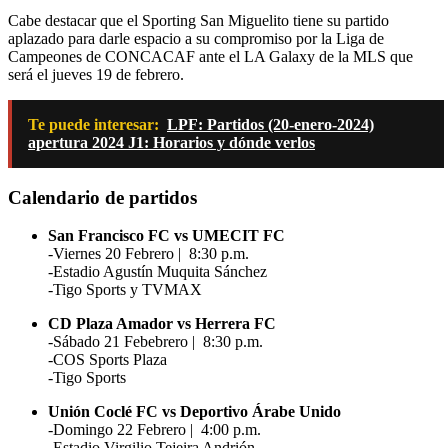
Cabe destacar que el Sporting San Miguelito tiene su partido
aplazado para darle espacio a su compromiso por la Liga de
Campeones de CONCACAF ante el LA Galaxy de la MLS que
será el jueves 19 de febrero.
Te puede interesar:
LPF: Partidos (20-enero-2024)
apertura 2024 J1: Horarios y dónde verlos
Calendario de partidos
San Francisco FC
vs
UMECIT FC
-Viernes 20 Febrero | 8:30 p.m.
-Estadio Agustín Muquita Sánchez
-Tigo Sports
y
TVMAX
CD Plaza Amador
vs
Herrera FC
-Sábado 21 Febebrero | 8:30 p.m.
-COS Sports Plaza
-Tigo Sports
Unión Coclé FC
vs
Deportivo Árabe Unido
-Domingo 22 Febrero | 4:00 p.m.
-Estadio Virgilio Tejeira Andrión