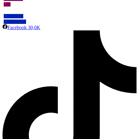
LPF
COMPRAR
CAMISETAS
Facebook
30,0K