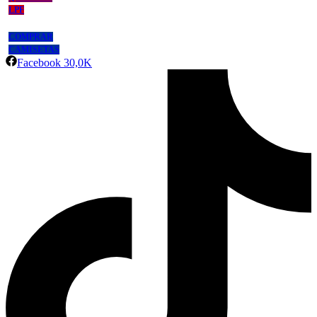
LPF
COMPRAR
CAMISETAS
Facebook
30,0K