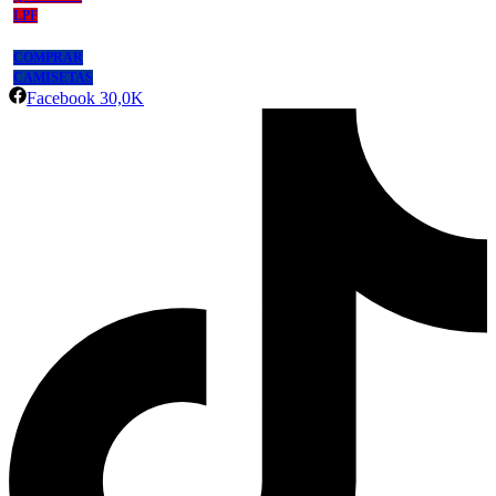
LPF
COMPRAR
CAMISETAS
Facebook
30,0K