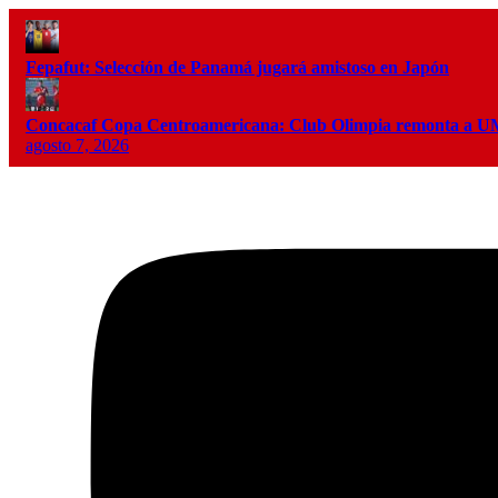
Fepafut: Selección de Panamá jugará amistoso en Japón
Concacaf Copa Centroamericana: Club Olimpia remonta a
agosto 7, 2026