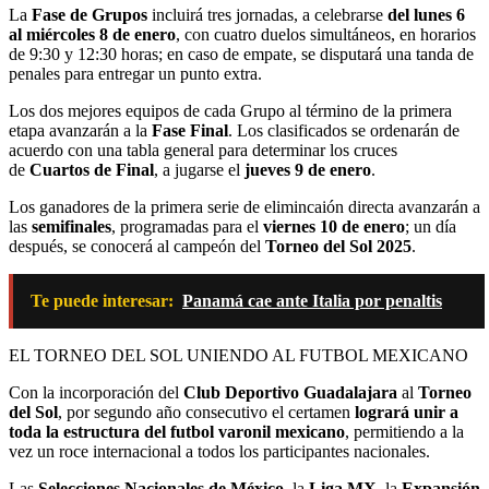
La
Fase de Grupos
incluirá tres jornadas, a celebrarse
del lunes 6
al miércoles 8 de enero
, con cuatro duelos simultáneos, en horarios
de 9:30 y 12:30 horas; en caso de empate, se disputará una tanda de
penales para entregar un punto extra.
Los dos mejores equipos de cada Grupo al término de la primera
etapa avanzarán a la
Fase Final
. Los clasificados se ordenarán de
acuerdo con una tabla general para determinar los cruces
de
Cuartos de Final
, a jugarse el
jueves 9 de enero
.
Los ganadores de la primera serie de elimincaión directa avanzarán a
las
semifinales
, programadas para el
viernes 10 de enero
; un día
después, se conocerá al campeón del
Torneo del Sol 2025
.
Te puede interesar:
Panamá cae ante Italia por penaltis
EL TORNEO DEL SOL UNIENDO AL FUTBOL MEXICANO
Con la incorporación del
Club Deportivo Guadalajara
al
Torneo
del Sol
, por segundo año consecutivo el certamen
logrará unir a
toda la estructura del futbol varonil mexicano
, permitiendo a la
vez un roce internacional a todos los participantes nacionales.
Las
Selecciones Nacionales de México
, la
Liga MX
, la
Expansión