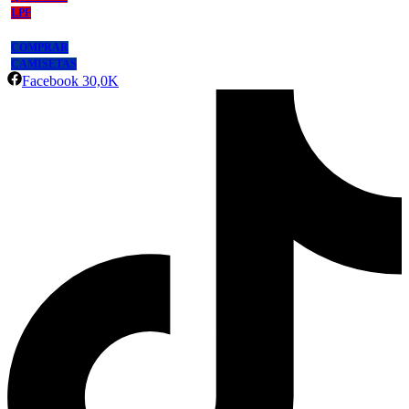
LPF
COMPRAR
CAMISETAS
Facebook
30,0K