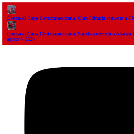
Concacaf Copa Centroamericana: Club Olimpia remonta a
Concacaf Copa Centroamericana: Saprissa derrota a Alianza
agosto 6, 2026