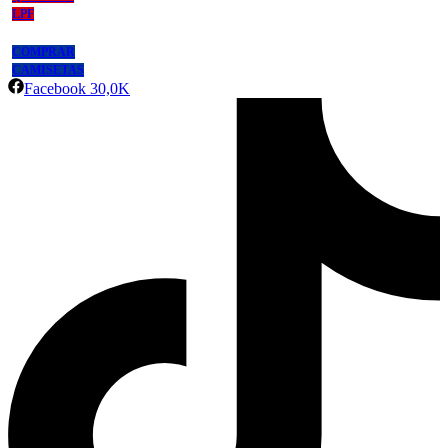
LPF
COMPRAR
CAMISETAS
Facebook
30,0K