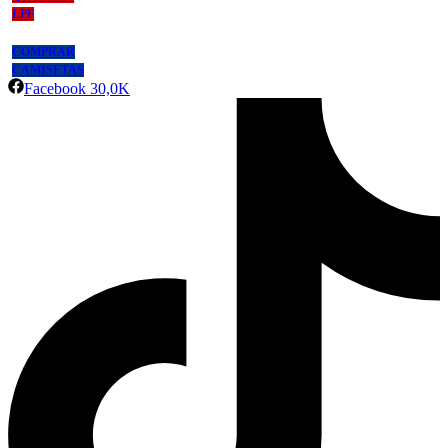
LPF
COMPRAR
CAMISETAS
Facebook
30,0K