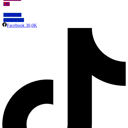
LPF
COMPRAR
CAMISETAS
Facebook
30,0K