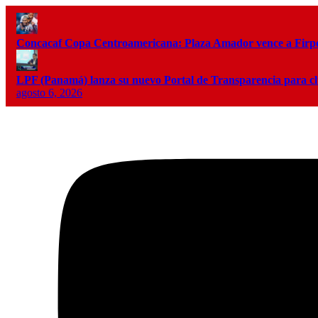
Concacaf Copa Centroamericana: Plaza Amador vence a Firpo 
LPF (Panamá) lanza su nuevo Portal de Transparencia para c
agosto 6, 2026