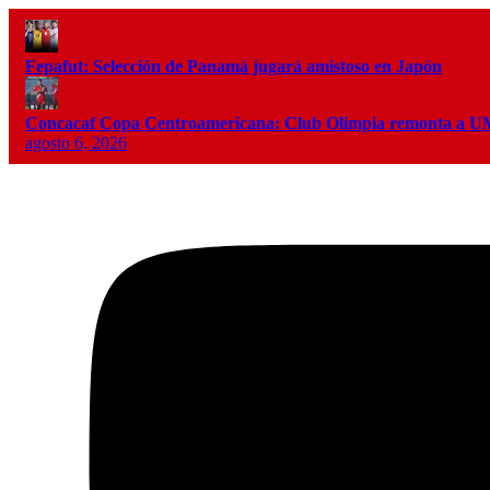
Fepafut: Selección de Panamá jugará amistoso en Japón
Concacaf Copa Centroamericana: Club Olimpia remonta a
agosto 6, 2026