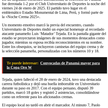
fue derrotada 1-2 por el Club Universitario de Deportes la noche del
viernes 24 de enero de 2025. El partido tuvo lugar en el
emblemático Estadio Monumental de Lima, Perú, y formó parte de
la «Noche Crema 2025».
Un momento emotivo marcó la previa del encuentro, cuando
Universitario de Deportes rindió un especial homenaje al recordado
atacante panameño Luis ‘Matador’ Tejada. En la pantalla gigante del
estadio se proyectaron imágenes de sus momentos destacados como
jugador, mientras su esposa recibía reconocimientos en su nombre.
Entre los obsequios, se incluyeron camisetas del equipo crema y de
la selección panameña, personalizadas con los números 10 y 18.
Te puede interesar:
Convocadas de Panamá mayor para
la Copa Oro W
Tejada, quien falleció el 28 de enero de 2024, tuvo una destacada
carrera futbolística y dejó una huella imborrable en Universitario
durante su paso en 2017. Con el equipo peruano, disputó 39
partidos, marcó 18 goles y registró 2 asistencias, consolidándose
como un referente para los aficionados cremas.
El equipo local no tardó en abrir el marcador. Al minuto 7, Paolo