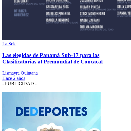
La Sele
Las elegidas de Panamá Sub-17 para las
Clasificatorias al Premundial de Concacaf
Lismayra Quintana
Hace 2 años
- PUBLICIDAD -