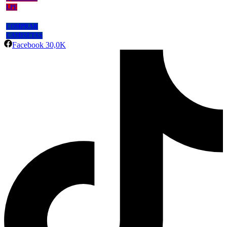
LPF
COMPRAR
CAMISETAS
Facebook
30,0K