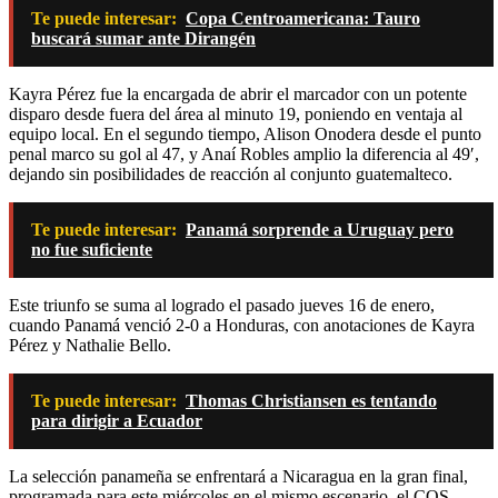
Te puede interesar:
Copa Centroamericana: Tauro
buscará sumar ante Dirangén
Kayra Pérez fue la encargada de abrir el marcador con un potente
disparo desde fuera del área al minuto 19, poniendo en ventaja al
equipo local. En el segundo tiempo, Alison Onodera desde el punto
penal marco su gol al 47, y Anaí Robles amplio la diferencia al 49′,
dejando sin posibilidades de reacción al conjunto guatemalteco.
Te puede interesar:
Panamá sorprende a Uruguay pero
no fue suficiente
Este triunfo se suma al logrado el pasado jueves 16 de enero,
cuando Panamá venció 2-0 a Honduras, con anotaciones de Kayra
Pérez y Nathalie Bello.
Te puede interesar:
Thomas Christiansen es tentando
para dirigir a Ecuador
La selección panameña se enfrentará a Nicaragua en la gran final,
programada para este miércoles en el mismo escenario, el COS