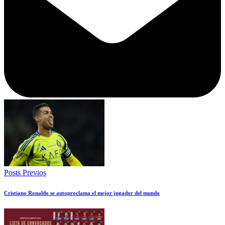
Posts Previos
Cristiano Ronaldo se autoproclama el mejor jugador del mundo