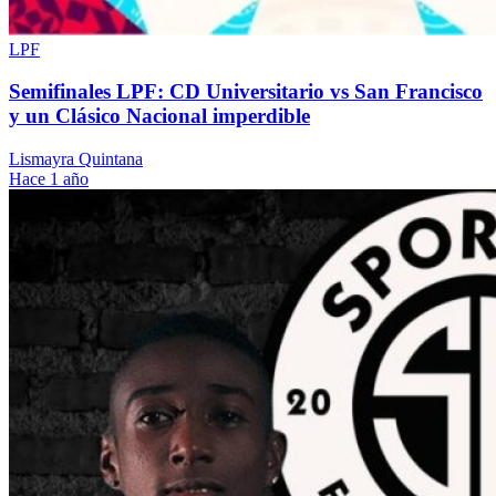
LPF
Semifinales LPF: CD Universitario vs San Francisco
y un Clásico Nacional imperdible
Lismayra Quintana
Hace 1 año