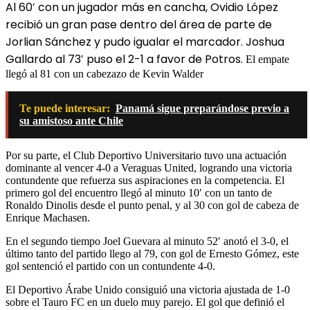
Al
60′ con un jugador más en cancha, Ovidio López
recibió un gran pase dentro del área de parte de
Jorlian Sánchez y pudo igualar el marcador.
Joshua
Gallardo al 73′ puso el 2-1 a favor de Potros.
El empate
llegó al 81 con un cabezazo de Kevin Walder
Te puede interesar:
Panamá sigue preparándose previo a
su amistoso ante Chile
Por su parte, el Club Deportivo Universitario tuvo una actuación
dominante al vencer 4-0 a Veraguas United, logrando una victoria
contundente que refuerza sus aspiraciones en la competencia. El
primero gol del encuentro llegó al minuto 10′ con un tanto de
Ronaldo Dinolis desde el punto penal, y al 30 con gol de cabeza de
Enrique Machasen.
En el segundo tiempo Joel Guevara al minuto 52′ anotó el 3-0, el
último tanto del partido llego al 79, con gol de Ernesto Gómez, este
gol sentenció el partido con un contundente 4-0.
El Deportivo Árabe Unido consiguió una victoria ajustada de 1-0
sobre el Tauro FC en un duelo muy parejo. El gol que definió el