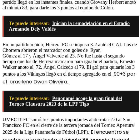
partido llegó en los instantes finales, cuando Giovany Herbert anotó
al minuto 83, para darle los 3 puntos al equipo de Colón.
Te puede interesar:
Inician la remodelación en el Estadio
Armando Dely Valdés
En un partido reñido, Herrera FC se impuso 3-2 ante el CAI. Los de
Chorrera abrieron el marcador con goles de Ryan
Gómez al 17 y Ángel Valverde al 23. No fue hasta el segundo
tiempo que los de Herrera marcaron para igualar el partido, Ernesto
Walker anoto al 72, Ángel Caicedo al 79. El gol para quitarle los 3
90+3 por
puntos a los Vikingos llegó en el tiempo agregado en el
el
brasileño
Dwan Oliveira.
Te puede interesar:
Penonomé acoge la gran final del
Torneo Clausura 2023 de la LPF Tigo
UMECIT FC sumó tres puntos importantes al derrotar 2-0 al San
Francisco FC en el cierre de la tercera jornada del Torneo Apertura
El encuentro se
2025 de la Liga Panameña de Fútbol (LPF).
mantuvo parejo hasta el minuto 88, cuando Jhamal