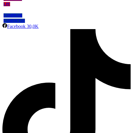
LPF
COMPRAR
CAMISETAS
Facebook
30,0K