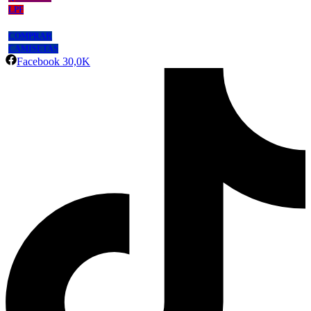
LPF
COMPRAR
CAMISETAS
Facebook
30,0K